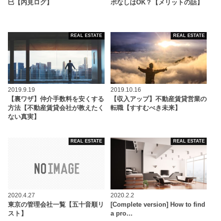
巳【内見ログ】
ポなしはOK？【メリットの話】
REAL ESTATE
REAL ESTATE
2019.9.19
2019.10.16
【裏ワザ】仲介手数料を安くする
【収入アップ】不動産賃貸営業の
方法【不動産賃貸会社が教えたく
転職【すすむべき未来】
ない真実】
REAL ESTATE
REAL ESTATE
2020.4.27
2020.2.2
東京の管理会社一覧【五十音順リ
[Complete version] How to find
スト】
a pro…