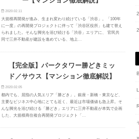
ー【マンション徹底解説】
2020.02.11
大規模再開発が進み、生まれ変わり続けている「渋谷」。「100年
に一度」の再開発プロジェクトに伴って「渋谷区役所」も建て替え
られました。そんな脚光を浴び続ける「渋谷」エリアに、 官民共
同で三井不動産が建設を進めている、地上…
【完全版】パークタワー勝どきミッ
ド／サウス【マンション徹底解説】
2020.02.05
都内でも、屈指の人気エリア「勝どき」。銀座・新橋・東京など、
主要なビジネス中心地にとても近く、最近は市場価値も急上昇。そ
んな脚光を浴び続ける「勝どき」エリアに三井不動産が本気で企画
した、大規模商住複合再開発プロジェクト「…