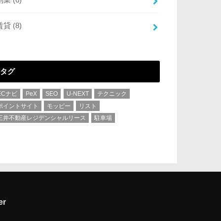
賃貸
(8)
タグ
ECナビ
PeX
SEO
U-NEXT
テクニック
ポイントサイト
モッピー
リスト
三井不動産レジデンシャルリース
駐車場
er