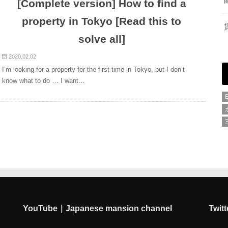
[Complete version] How to find a
property in Tokyo [Read this to
solve all]
2020.02.02
I’m looking for a property for the first time in Tokyo, but I don’t
know what to do … I want…
YouTube｜Japanese mansion channel
Twitt