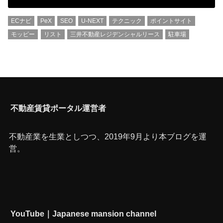
ECナビ
PeX
SEO
U-NEXT
テクニック
ポイントサイト
モッピー
リスト
三井不動産レジデンシャルリース
駐車場
不動産賃貸ポータル運営者
不動産業を生業としつつ、2019年9月より本ブログを運
営。
YouTube｜Japanese mansion channel