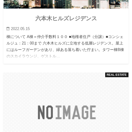
六本木ヒルズレジデンス
2022.05.15
棟について A棟＝仲介手数料１００ ■地権者住戸（分譲）■コンシェ
ルジュ：21：00まで 六本木ヒルズに立地する低層レジデンス。屋上
にはルーフガーデンがあり、緑ある落ち着いた佇まい。タワー棟B棟
のスカイラウンジ、ゲストル…
REAL ESTATE