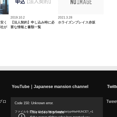
2019.10.2
2021.3.28
を安く
【法人契約】申し込み時に必
ホライズンプレイス赤坂
会社が
要な情報と書類一覧
YouTube｜Japanese mansion channel
Twitt
動
ブロ
Tweet
Code 150: Unknown error.
画
ファイルをダウンロード: https://youtu.be/yp44wHIUhCE?_=1
プ