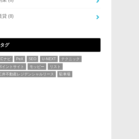
賃貸
(8)
タグ
ECナビ
PeX
SEO
U-NEXT
テクニック
ポイントサイト
モッピー
リスト
三井不動産レジデンシャルリース
駐車場