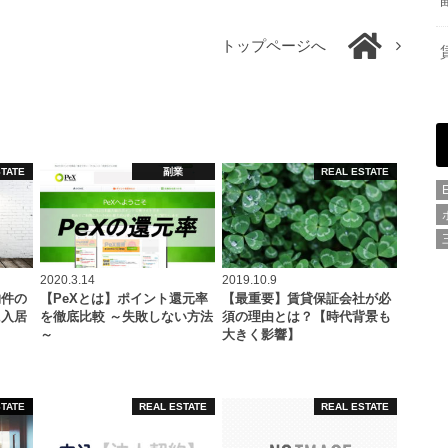
トップページへ
STATE
副業
REAL ESTATE
2020.3.14
2019.10.9
物件の
【PeXとは】ポイント還元率
【最重要】賃貸保証会社が必
に入居
を徹底比較 ～失敗しない方法
須の理由とは？【時代背景も
～
大きく影響】
STATE
REAL ESTATE
REAL ESTATE