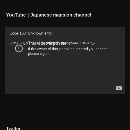
YouTube｜Japanese mansion channel
動
Code 150: Unknown error.
画
ファイルをダウンロード: https://youtu.be/yp44wHIUhCE?_=1
プ
レ
ー
ヤ
ー
Twitter