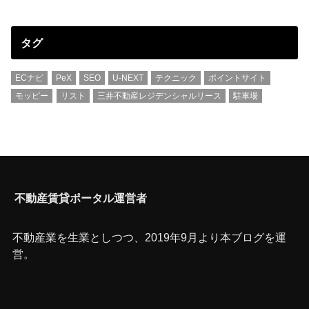
タグ
ECナビ
PeX
SEO
U-NEXT
テクニック
ポイントサイト
モッピー
リスト
三井不動産レジデンシャルリース
駐車場
不動産賃貸ポータル運営者
不動産業を生業としつつ、2019年9月より本ブログを運
営。