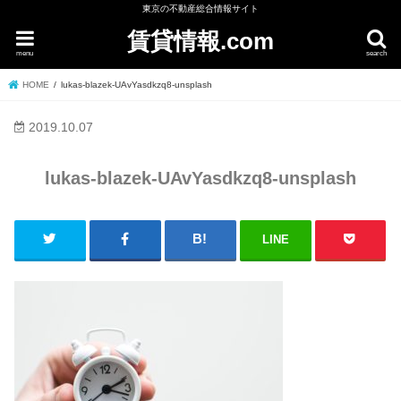
東京の不動産総合情報サイト
賃貸情報.com
menu
search
HOME
lukas-blazek-UAvYasdkzq8-unsplash
2019.10.07
lukas-blazek-UAvYasdkzq8-unsplash
LINE