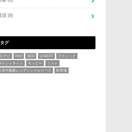
賃貸
(8)
タグ
ECナビ
PeX
SEO
U-NEXT
テクニック
ポイントサイト
モッピー
リスト
三井不動産レジデンシャルリース
駐車場