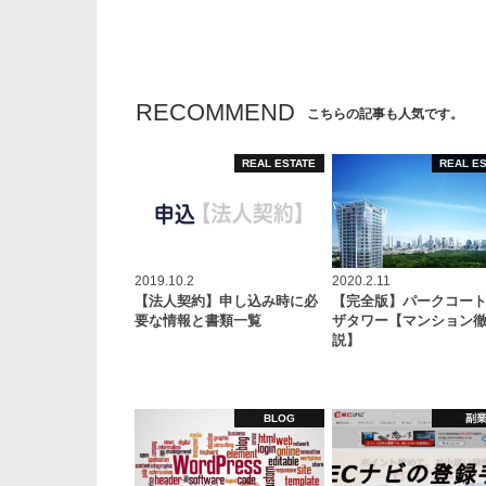
RECOMMEND
こちらの記事も人気です。
REAL ESTATE
REAL E
2019.10.2
2020.2.11
【法人契約】申し込み時に必
【完全版】パークコー
要な情報と書類一覧
ザタワー【マンション
説】
BLOG
副