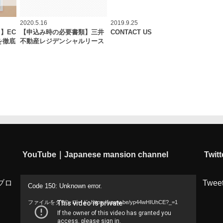
2020.5.16
2019.9.25
】EC
【申込み時の必要書類】三井
CONTACT US
を徹底
不動産レジデンシャルリース
YouTube｜Japanese mansion channel
Twitt
動
ブロ
Tweet
Code 150: Unknown error.
画
ファイルをダウンロード: https://youtu.be/yp44wHIUhCE?_=1
プ
レ