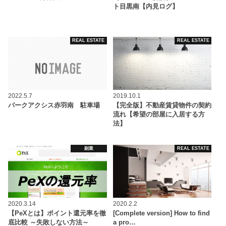
ト目黒南【内見ログ】
REAL ESTATE
REAL ESTATE
2022.5.7
2019.10.1
パークアクシス赤羽南 駐車場
【完全版】不動産賃貸物件の契約
流れ【希望の部屋に入居する方
法】
副業
REAL ESTATE
2020.3.14
2020.2.2
【PeXとは】ポイント還元率を徹
[Complete version] How to find
底比較 ～失敗しない方法～
a pro…