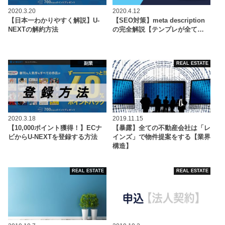
2020.3.20
2020.4.12
【日本一わかりやすく解説】U-
【SEO対策】meta description
NEXTの解約方法
の完全解説【テンプレが全て…
副業
REAL ESTATE
2020.3.18
2019.11.15
【10,000ポイント獲得！】ECナ
【暴露】全ての不動産会社は「レ
ビからU-NEXTを登録する方法
インズ」で物件提案をする【業界
構造】
REAL ESTATE
REAL ESTATE