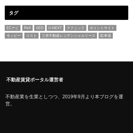
タグ
ECナビ
PeX
SEO
U-NEXT
テクニック
ポイントサイト
モッピー
リスト
三井不動産レジデンシャルリース
駐車場
不動産賃貸ポータル運営者
不動産業を生業としつつ、2019年9月より本ブログを運
営。