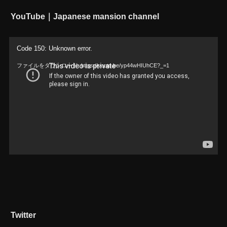
YouTube｜Japanese mansion channel
動
Code 150: Unknown error.
画
ファイルをダウンロード: https://youtu.be/yp44wHIUhCE?_=1
プ
レ
ー
ヤ
ー
Twitter