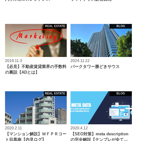
REAL ESTATE
BLOG
2019.11.3
2024.11.22
【必見】不動産賃貸業界の手数料
パークタワー勝どきサウス
の裏話【ADとは】
REAL ESTATE
BLOG
2020.2.11
2020.4.12
【マンション解説】ＭＦＰＲコー
【SEO対策】meta description
ト目黒南【内見ログ】
の完全解説【テンプレが全て…