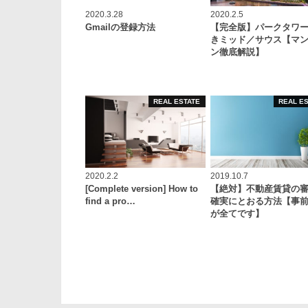
2020.3.28
2020.2.5
Gmailの登録方法
【完全版】パークタワ
きミッド／サウス【マ
ン徹底解説】
REAL ESTATE
REAL E
2020.2.2
2019.10.7
[Complete version] How to
【絶対】不動産賃貸の
find a pro…
確実にとおる方法【事
が全てです】