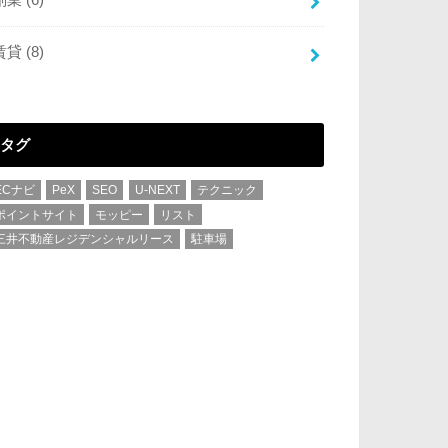
賃貸
(8)
タグ
ECナビ
PeX
SEO
U-NEXT
テクニック
ポイントサイト
モッピー
リスト
三井不動産レジデンシャルリース
駐車場