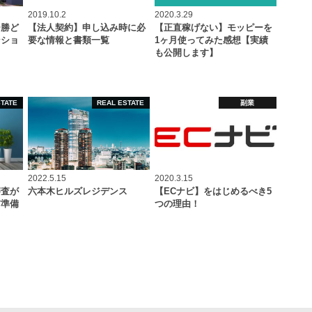
2019.10.2
2020.3.29
ー勝ど
【法人契約】申し込み時に必
【正直稼げない】モッピーを
ンショ
要な情報と書類一覧
1ヶ月使ってみた感想【実績
も公開します】
STATE
REAL ESTATE
副業
2022.5.15
2020.3.15
審査が
六本木ヒルズレジデンス
【ECナビ】をはじめるべき5
前準備
つの理由！