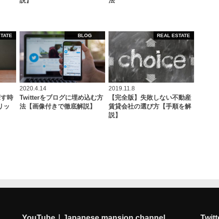
説】
法
STATE
BLOG
REAL ESTATE
2020.4.14
2019.11.8
探す時
Twitterをブログに埋め込む方
【完全版】失敗しない不動産
リッ
法【画像付きで徹底解説】
賃貸会社の選び方【手順を解
説】
YouTube｜Japanese mansion channel
Twitt