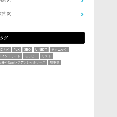
賃貸
(8)
タグ
ECナビ
PeX
SEO
U-NEXT
テクニック
ポイントサイト
モッピー
リスト
三井不動産レジデンシャルリース
駐車場