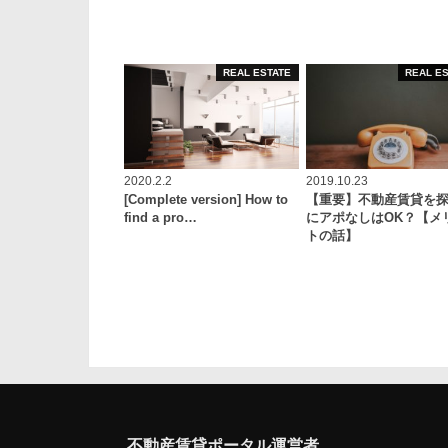
REAL ESTATE
REAL E
2020.2.2
2019.10.23
[Complete version] How to
【重要】不動産賃貸を
find a pro…
にアポなしはOK？【メ
トの話】
不動産賃貸ポータル運営者