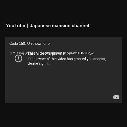
YouTube｜Japanese mansion channel
動
Code 150: Unknown error.
画
ファイルをダウンロード: https://youtu.be/yp44wHIUhCE?_=1
プ
レ
ー
ヤ
ー