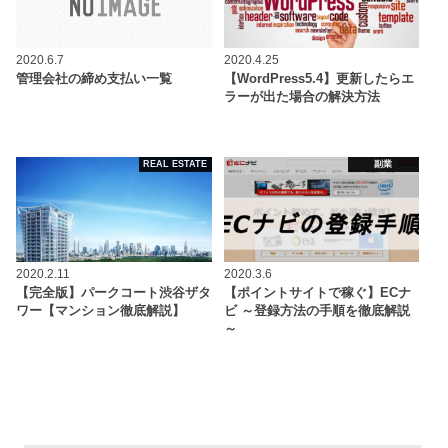
2020.6.7
2020.4.25
管理会社の締め支払い一覧
【WordPress5.4】更新したらエ
ラーが出た場合の解決方法
REAL ESTATE
副業
2020.2.11
2020.3.6
【完全版】パークコート渋谷ザタ
【ポイントサイトで稼ぐ】ECナ
ワー【マンション徹底解説】
ビ ～登録方法の手順を徹底解説
～