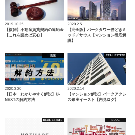
2019.10.25
2020.2.5
【複雑】不動産賃貸契約の違約金
【完全版】パークタワー勝どきミ
【これを読めば安心】
ッド／サウス【マンション徹底解
説】
副業
REAL ESTATE
2020.3.20
2020.2.14
【日本一わかりやすく解説】U-
【マンション解説】パークアクシ
NEXTの解約方法
ス銀座イースト【内見ログ】
REAL ESTATE
BLOG