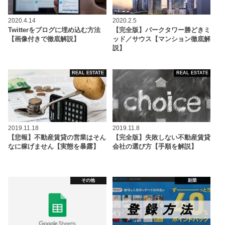
2020.4.14
2020.2.5
Twitterをブログに埋め込む方法
【完全版】パークタワー勝どきミ
【画像付きで徹底解説】
ッド／サウス【マンション徹底解
説】
REAL ESTATE
REAL ESTATE
2019.11.18
2019.11.8
【悲報】不動産賃貸の営業はそん
【完全版】失敗しない不動産賃貸
なに稼げません【実態を暴露】
会社の選び方【手順を解説】
その他
副業