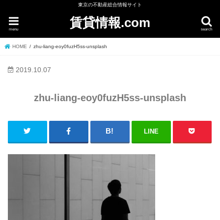
東京の不動産総合情報サイト
賃貸情報.com
menu
search
HOME
zhu-liang-eoy0fuzH5ss-unsplash
2019.10.07
zhu-liang-eoy0fuzH5ss-unsplash
LINE