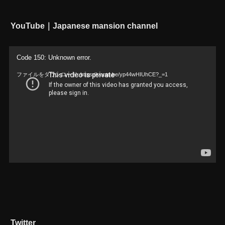
YouTube｜Japanese mansion channel
動
Code 150: Unknown error.
画
ファイルをダウンロード: https://youtu.be/yp44wHIUhCE?_=1
プ
レ
ー
ヤ
ー
Twitter