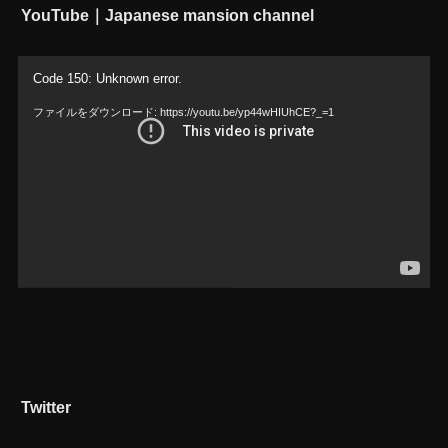
YouTube｜Japanese mansion channel
動
Code 150: Unknown error.
画
ファイルをダウンロード: https://youtu.be/yp44wHIUhCE?_=1
プ
レ
ー
ヤ
ー
Twitter