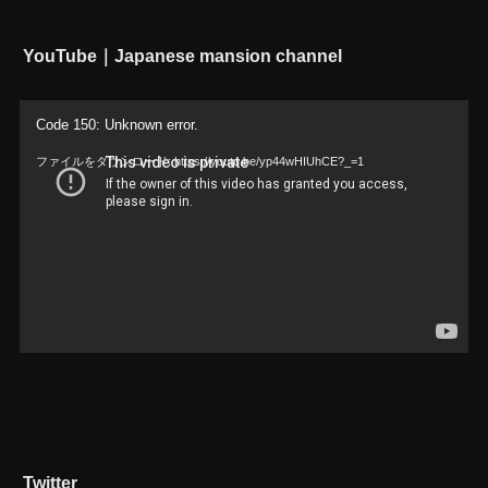
YouTube｜Japanese mansion channel
動
Code 150: Unknown error.
画
ファイルをダウンロード: https://youtu.be/yp44wHIUhCE?_=1
プ
レ
ー
ヤ
ー
Twitter