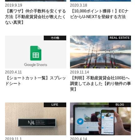
2019.9.19
2020.3.18
【裏ワザ】仲介手数料を安くする
【10,000ポイント獲得！】ECナ
方法【不動産賃貸会社が教えたく
ビからU-NEXTを登録する方法
ない真実】
その他
REAL ESTATE
2020.4.11
2019.11.14
【ショートカット一覧】スプレッ
【判明】不動産賃貸会社100社へ
ドシート
調査してみました【釣り物件の事
実】
LIFE
BLOG
2019.11.1
2020.4.14