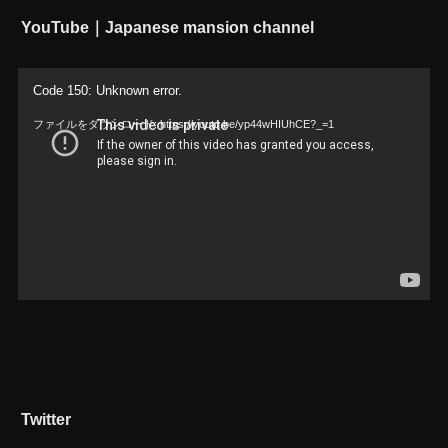
YouTube｜Japanese mansion channel
動
Code 150: Unknown error.
画
ファイルをダウンロード: https://youtu.be/yp44wHIUhCE?_=1
プ
レ
ー
ヤ
ー
Twitter