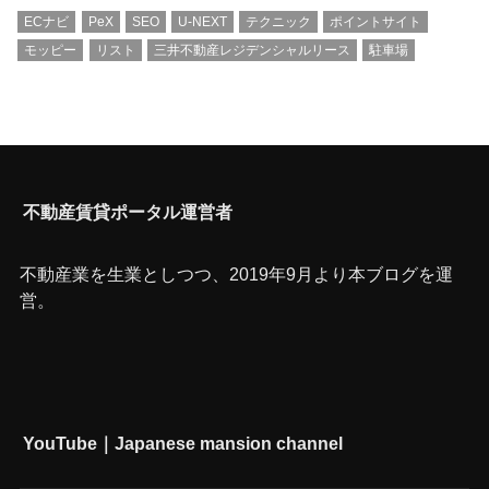
ECナビ
PeX
SEO
U-NEXT
テクニック
ポイントサイト
モッピー
リスト
三井不動産レジデンシャルリース
駐車場
不動産賃貸ポータル運営者
不動産業を生業としつつ、2019年9月より本ブログを運
営。
YouTube｜Japanese mansion channel