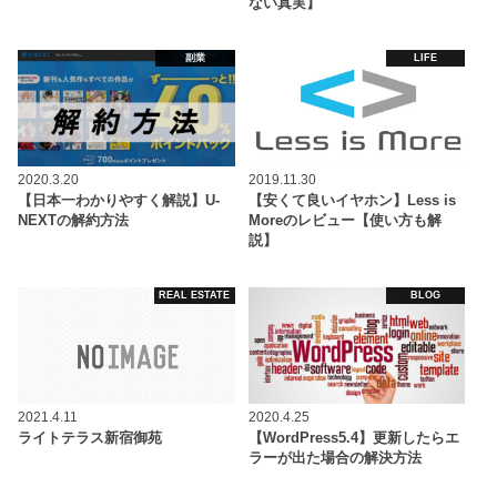
ない真実】
副業
LIFE
2020.3.20
2019.11.30
【日本一わかりやすく解説】U-
【安くて良いイヤホン】Less is
NEXTの解約方法
Moreのレビュー【使い方も解
説】
REAL ESTATE
BLOG
2021.4.11
2020.4.25
ライトテラス新宿御苑
【WordPress5.4】更新したらエ
ラーが出た場合の解決方法