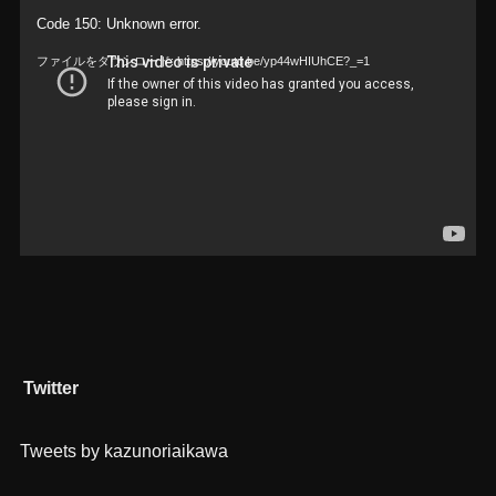
動
Code 150: Unknown error.
画
ファイルをダウンロード: https://youtu.be/yp44wHIUhCE?_=1
プ
レ
ー
ヤ
ー
Twitter
Tweets by kazunoriaikawa