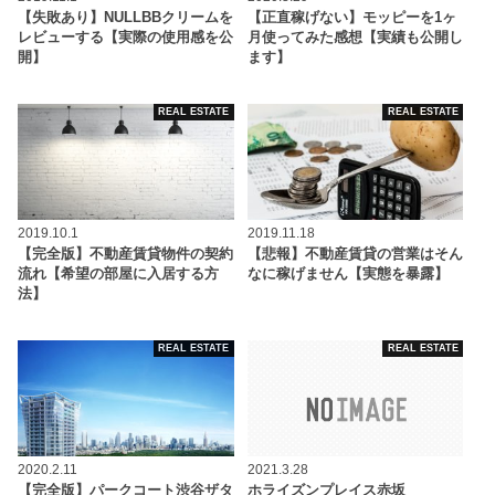
【失敗あり】NULLBBクリームを
【正直稼げない】モッピーを1ヶ
レビューする【実際の使用感を公
月使ってみた感想【実績も公開し
開】
ます】
REAL ESTATE
REAL ESTATE
2019.10.1
2019.11.18
【完全版】不動産賃貸物件の契約
【悲報】不動産賃貸の営業はそん
流れ【希望の部屋に入居する方
なに稼げません【実態を暴露】
法】
REAL ESTATE
REAL ESTATE
2020.2.11
2021.3.28
【完全版】パークコート渋谷ザタ
ホライズンプレイス赤坂