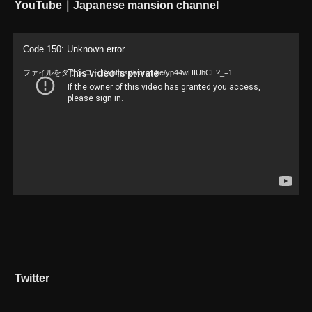
YouTube｜Japanese mansion channel
動
Code 150: Unknown error.
画
ファイルをダウンロード: https://youtu.be/yp44wHIUhCE?_=1
プ
レ
ー
ヤ
ー
Twitter