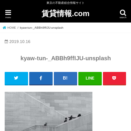
東京の不動産総合情報サイト
賃貸情報.com
menu
search
HOME
kyaw-tun-_ABBh9ffIJU-unsplash
2019.10.16
kyaw-tun-_ABBh9ffIJU-unsplash
LINE