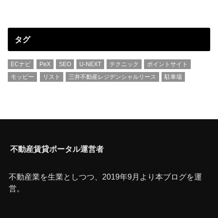
タグ
ECナビ
PeX
SEO
U-NEXT
テクニック
ポイントサイト
モッピー
リスト
三井不動産レジデンシャルリース
駐車場
不動産賃貸ポータル運営者
不動産業を生業としつつ、2019年9月より本ブログを運
営。