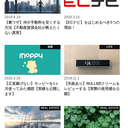
2019.9.19
2020.3.15
【裏ワザ】仲介手数料を安くする
【ECナビ】をはじめるべき5つの
方法【不動産賃貸会社が教えたく
理由！
ない真実】
副業
LIFE
2020.3.29
2019.11.1
【正直稼げない】モッピーを1ヶ
【失敗あり】NULLBBクリームを
月使ってみた感想【実績も公開し
レビューする【実際の使用感を公
ます】
開】
REAL ESTATE
REAL ESTATE