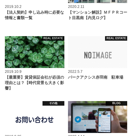
2019.10.2
2020.2.11
【法人契約】申し込み時に必要な
【マンション解説】ＭＦＰＲコー
情報と書類一覧
ト目黒南【内見ログ】
REAL ESTATE
REAL ESTATE
2019.10.9
2022.5.7
【最重要】賃貸保証会社が必須の
パークアクシス赤羽南 駐車場
理由とは？【時代背景も大きく影
響】
その他
BLOG