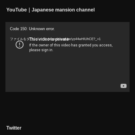
YouTube｜Japanese mansion channel
動
Code 150: Unknown error.
画
ファイルをダウンロード: https://youtu.be/yp44wHIUhCE?_=1
プ
レ
ー
ヤ
ー
Twitter