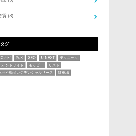
賃貸
(8)
タグ
ECナビ
PeX
SEO
U-NEXT
テクニック
ポイントサイト
モッピー
リスト
三井不動産レジデンシャルリース
駐車場