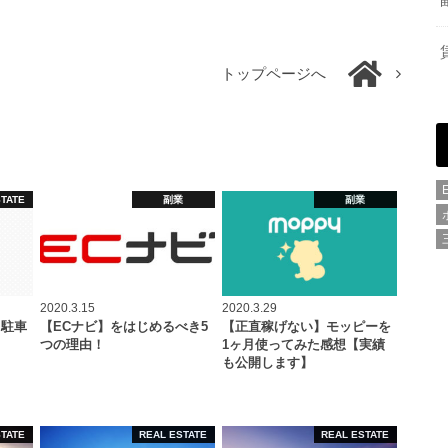
トップページへ
STATE
副業
副業
2020.3.15
2020.3.29
 駐車
【ECナビ】をはじめるべき5
【正直稼げない】モッピーを
つの理由！
1ヶ月使ってみた感想【実績
も公開します】
STATE
REAL ESTATE
REAL ESTATE