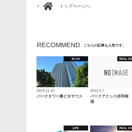
トップページへ
RECOMMEND
こちらの記事も人気です。
BLOG
REAL E
2024.11.22
2022.5.7
パークタワー勝どきサウス
パークアクシス赤羽南
場
LIFE
REAL E