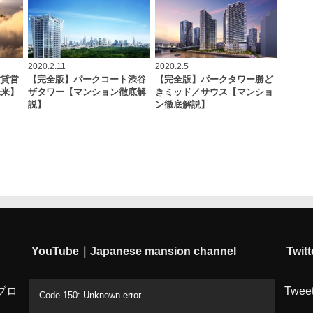
2020.2.11
2020.2.5
賃貸営
【完全版】パークコート渋谷
【完全版】パークタワー勝ど
未来】
ザタワー【マンション徹底解
きミッド／サウス【マンショ
説】
ン徹底解説】
YouTube｜Japanese mansion channel
Twitt
動
ブロ
Tweet
Code 150: Unknown error.
画